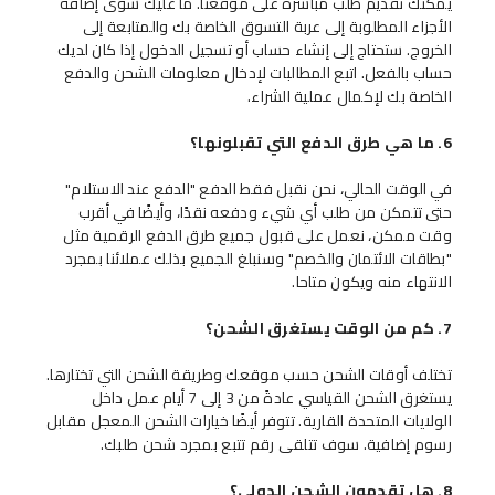
يمكنك تقديم طلب مباشرة على موقعنا. ما عليك سوى إضافة
الأجزاء المطلوبة إلى عربة التسوق الخاصة بك والمتابعة إلى
الخروج. ستحتاج إلى إنشاء حساب أو تسجيل الدخول إذا كان لديك
حساب بالفعل. اتبع المطالبات لإدخال معلومات الشحن والدفع
الخاصة بك لإكمال عملية الشراء.
6. ما هي طرق الدفع التي تقبلونها؟
في الوقت الحالي، نحن نقبل فقط الدفع "الدفع عند الاستلام"
حتى تتمكن من طلب أي شيء ودفعه نقدًا، وأيضًا في أقرب
وقت ممكن، نعمل على قبول جميع طرق الدفع الرقمية مثل
"بطاقات الائتمان والخصم" وسنبلغ الجميع بذلك عملائنا بمجرد
الانتهاء منه ويكون متاحا.
7. كم من الوقت يستغرق الشحن؟
تختلف أوقات الشحن حسب موقعك وطريقة الشحن التي تختارها.
يستغرق الشحن القياسي عادةً من 3 إلى 7 أيام عمل داخل
الولايات المتحدة القارية. تتوفر أيضًا خيارات الشحن المعجل مقابل
رسوم إضافية. سوف تتلقى رقم تتبع بمجرد شحن طلبك.
8. هل تقدمون الشحن الدولي؟