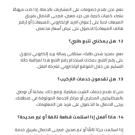
نعم، نحن نقدم خصومات على المشتريات بالجملة. إذا كنت مهتمًا
كلمة المرور
بريد إلكتروني
بشراء كميات كبيرة من جزء معين، فيرجى الاتصال بفريق
المبيعات لدينا على [عنوان البريد الإلكتروني للمبيعات] أو [رقم
نسيت كلمة السر؟
كلمة المرور
هاتف المبيعات] للحصول على عرض أسعار مخصص.
تسجيل الدخول
إنشاء حساب يعني الموافقة على شروطنا
الشروط والأحكام
ليس لديك حساب؟
إنشاء حساب جديد
12. هل يمكنني تتبع طلبي؟
إنشاء حساب
هل لديك حساب؟
تسجيل الدخول
نعم، بمجرد شحن طلبك، ستتلقى رسالة بريد إلكتروني تحتوي
على رقم التتبع. يمكنك استخدام رقم التتبع هذا لمراقبة حالة
التسليم من خلال الموقع الإلكتروني لشركة النقل.
13. هل تقدمون خدمات التركيب؟
نحن لا نقدم خدمات التثبيت مباشرة. ومع ذلك، يمكننا أن نوصي
بالميكانيكيين المحليين أو مراكز الخدمة الموثوقة في منطقتك.
يرجى الاتصال بنا للحصول على مزيد من المعلومات.
14. ماذا أفعل إذا استلمت قطعة تالفة أو غير صحيحة؟
إذا استلمت جزءًا تالفًا أو غير صحيح، فيرجى الاتصال بفريق خدمة