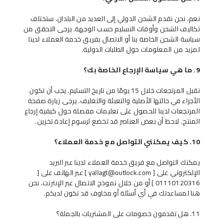
نعم، نحن نقدم الشحن الدولي إلى العديد من البلدان. ستختلف
تكاليف الشحن وأوقات التسليم حسب الوجهة. يرجى التحقق من
سياسة الشحن الخاصة بنا أو الاتصال بفريق خدمة العملاء لدينا
لمزيد من المعلومات حول الطلبات الدولية.
9. ما هي سياسة الإرجاع الخاصة بك؟
نقبل المرتجعات خلال 15 يومًا من تاريخ التسليم. يجب أن تكون
الأجزاء في حالتها الأصلية والتعبئة والتغليف. يرجى زيارة صفحة
المرتجعات لدينا للحصول على تعليمات مفصلة حول كيفية إرجاع
المنتج. لاحظ أن بعض العناصر قد تخضع لرسوم إعادة تخزين.
10. كيف يمكنني التواصل مع خدمة العملاء؟
يمكنك التواصل مع فريق خدمة العملاء لدينا عبر البريد
الإلكتروني على [ yallagt@outlock.com ] عبر الهاتف على [
01110120316 ] أو من خلال نموذج الاتصال عبر الإنترنت. نحن
هنا لمساعدتك في أي أسئلة أو مخاوف قد تكون لديكم.
اسم
11. هل تقدمون خصومات على المشتريات بالجملة؟
رقم الهاتف أو البريد الإلكتروني
هاتف