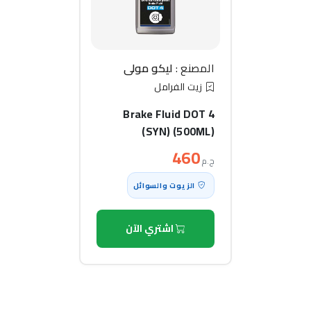
المصنع :
ليكو مولي
زيت الفرامل
Brake Fluid DOT 4
(SYN) (500ML)
460
ج.م
الزيوت والسوائل
اشتري الآن